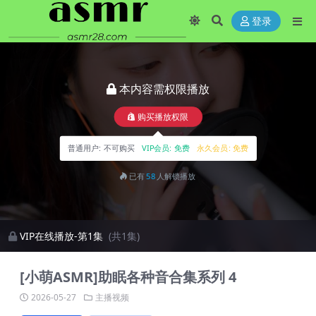
登录
本内容需权限播放
购买播放权限
普通用户:
不可购买
VIP会员:
免费
永久会员:
免费
已有
58
人解锁播放
VIP在线播放-第1集
(共1集)
[小萌ASMR]助眠各种音合集系列 4
2026-05-27
主播视频