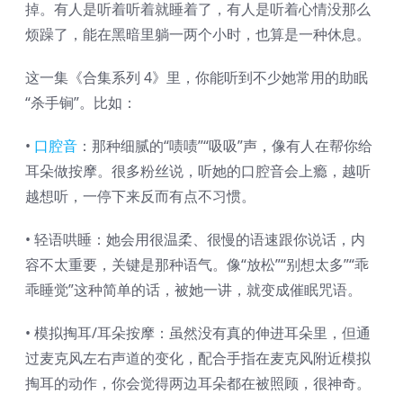
掉。有人是听着听着就睡着了，有人是听着心情没那么
烦躁了，能在黑暗里躺一两个小时，也算是一种休息。
这一集《合集系列 4》里，你能听到不少她常用的助眠
“杀手锏”。比如：
•
口腔音
：那种细腻的“啧啧”“吸吸”声，像有人在帮你给
耳朵做按摩。很多粉丝说，听她的口腔音会上瘾，越听
越想听，一停下来反而有点不习惯。
• 轻语哄睡：她会用很温柔、很慢的语速跟你说话，内
容不太重要，关键是那种语气。像“放松”“别想太多”“乖
乖睡觉”这种简单的话，被她一讲，就变成催眠咒语。
• 模拟掏耳/耳朵按摩：虽然没有真的伸进耳朵里，但通
过麦克风左右声道的变化，配合手指在麦克风附近模拟
掏耳的动作，你会觉得两边耳朵都在被照顾，很神奇。