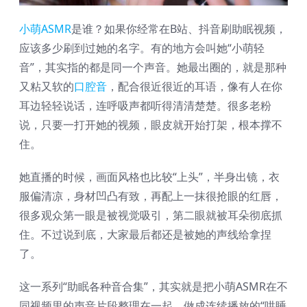
小萌ASMR
是谁？如果你经常在B站、抖音刷助眠视频，
应该多少刷到过她的名字。有的地方会叫她“小萌轻
音”，其实指的都是同一个声音。她最出圈的，就是那种
又粘又软的
口腔音
，配合很近很近的耳语，像有人在你
耳边轻轻说话，连呼吸声都听得清清楚楚。很多老粉
说，只要一打开她的视频，眼皮就开始打架，根本撑不
住。
她直播的时候，画面风格也比较“上头”，半身出镜，衣
服偏清凉，身材凹凸有致，再配上一抹很抢眼的红唇，
很多观众第一眼是被视觉吸引，第二眼就被耳朵彻底抓
住。不过说到底，大家最后都还是被她的声线给拿捏
了。
这一系列“助眠各种音合集”，其实就是把小萌ASMR在不
同视频里的声音片段整理在一起，做成连续播放的“哄睡