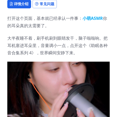
详情介绍
常见问题
打开这个页面，基本就已经承认一件事：
小萌ASMR
你
的耳朵真的太需要了。
大半夜睡不着，刷手机刷到眼睛发干，脑子嗡嗡响。把
耳机塞进耳朵里，音量调小一点，点开这个《助眠各种
音合集系列 4》，世界瞬间安静下来。