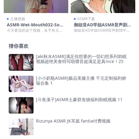
主播视频
ASMR下载
ASMR-Wet-Mouth032-Soun
御姐音AD学姐ASMR音声剧情
ds–Brain-Scratches
中文12A/322m【百度网盘下
今天要说的这个视频，名字有点长
御姐音AD学姐ASMR音声剧情中文
载】
——《ASMR-Wet-Mouth032-Sou
12A/322m【百度网盘下载】 AD学
n...
姐的声...
猜你喜欢
[aki秋水ASMR]满足你想要的一切幻想系列助眠
视频超绝美食特写咀嚼音超满足是真nice！25
[小小奶瓶ASMR]极品美腿主播 千元定制福利娇
喘合集 1
[斗鱼溪子]ASMR土豪群发烧福利助眠视频 11
Rizunya ASMR JK耳舐 fantia付费视频