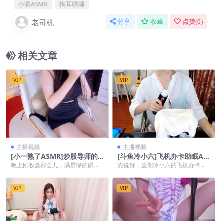
小萌ASMR
掏耳哄睡
老司机
分享
收藏
点赞(
0
)
相关文章
VIP
VIP
主播视频
主播视频
[小一熟了ASMR]炒股导师的
[斗鱼冷小六]飞机办卡助眠AS
辅导
MR视频集 2
晚上刚收盘那会儿，满屏绿的跟菜
先说好，这期冷小六的飞机办卡助
地一样，整个人都不好了，点开小
眠ASMR视频集 2，真不是随便看看
一熟了ASMR，看见...
就完事的。你半...
VIP
VIP