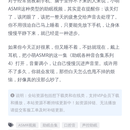
对于经常熬夜刷手机、脑子里停不下来的人来说，小萌
ASMR这种类型的助眠视频，其实是在提醒你：该关灯
了，该闭眼了，该把一整天的疲惫交给声音去处理了。
你不用强迫自己马上睡着，只要能先放下手机，让身体
慢慢平静下来，就已经是一种进步。
如果你今天正好很累，但又睡不着，不妨就现在，戴上
耳机，把小萌ASMR的这一集《助眠各种音合集系列
4》打开，音量调小，让自己慢慢沉进声音里。或许用
不了多久，你就会发现，那些白天怎么也甩不掉的烦
恼，好像真的没那么吵了。
说明：全站资源包括想下载类和在线类，支持VIP会员下载
和播放，本站资源不断持续更新中！如资源掉链、无法播放
请提交客服工单及时补链更新。
ASMR视频
助眠合集
口腔音
声控助眠