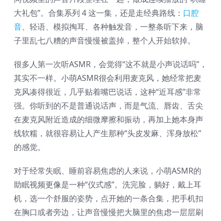
大礼包”。合集系列 4 这一集，还是走经典路线：
口腔
音
、轻语、模拟掏耳、各种触发音，一整条听下来，脑
子里乱七八糟的声音慢慢被盖掉，整个人开始软掉。
很多人第一次听ASMR，会觉得“这不就是小声说话吗”，
其实不一样。小萌ASMR很会利用麦克风，她经常把麦
克风凑得很近，几乎贴着嘴巴说话，这种“近耳感”非常
强。你听到的不是普通说话声，而是气流、唇齿、舌尖
在麦克风附近造成的细微摩擦和振动，再加上她本身声
线软糯，就很容易让人产生那种“头皮发麻、浑身放松”
的感觉。
对于经常失眠、睡前容易焦虑的人来说，小萌ASMR的
助眠视频更像是一种“仪式感”。洗完脸，躺好，戴上耳
机，选一个舒服的姿势，点开她的一条合集，把手机扣
在胸口或者旁边，让声音慢慢把大脑里的焦虑一层层刷