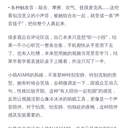
• 各种触发音：敲击、摩擦、吹气、抚摸麦克风……这些
看似没意义的小声音，被她组合在一起，就变成一条“声
音毯子”，把你整个人裹起来。
很多观众在评论区说，自己本来只是想“听一小段”，结
果一不小心听完一整条合集，手机都快从手里滑下去
了。也有人吐槽，本来想用她的视频当背景音学习，结
果学着学着直接趴桌子上睡着，作业只写了一半。
小萌ASMR的风格，不算那种特别安静、特别克制的类
型。她有时候会笑场，会稍微调皮一下，跟观众互动几
句，性格比较开朗。这种“有人陪你一起犯困”的感觉，
反而让视频没那么像冷冰冰的助眠工具，更像是一个声
音陪伴。对于怕黑、怕安静、怕独处的夜晚，这种陪伴
感其实挺重要的。