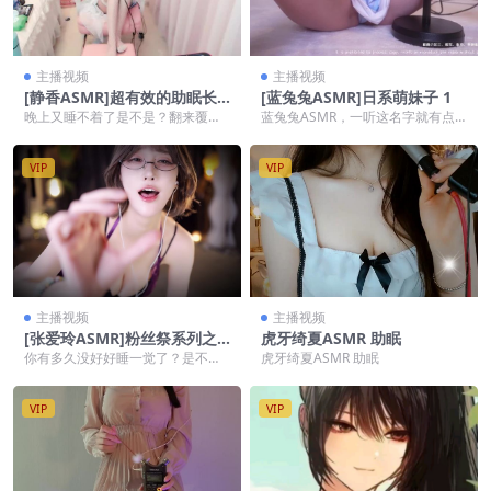
主播视频
主播视频
[静香ASMR]超有效的助眠长
[蓝兔兔ASMR]日系萌妹子 1
视频 15
晚上又睡不着了是不是？翻来覆去
蓝兔兔ASMR，一听这名字就有点
像烙饼，越躺越清醒，手机一扔又
那个“对味儿”的感觉对吧？蓝兔兔A
拿起，拿起又放下，心...
SMR走的是日...
VIP
VIP
主播视频
主播视频
[张爱玲ASMR]粉丝祭系列之
虎牙绮夏ASMR 助眠
女王地下室水煎
你有多久没好好睡一觉了？是不是
虎牙绮夏ASMR 助眠
躺下就刷手机，一刷就是两小时，
越刷越清醒，越刷越焦...
VIP
VIP