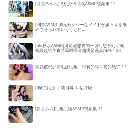
[斗鱼冷小六]飞机办卡助眠ASMR视频集 15
[利香ASMR]胸元セクシーなメイドが嫌々耳を舐
めさせられていくうちに…
[aki秋水ASMR]满足你想要的一切幻想系列助眠
视频超绝美食特写咀嚼音超满足是真nice！23
高颜值俄罗斯毛妹助眠，特有的舔耳真的绝了！1
[助眠]贝拉-手势引导-耳边呼吸
[抖音六六]助眠哄睡ASMR视频集 71