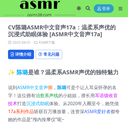
登录
CV陈璐ASMR中文音声17a：温柔系声优的
沉浸式助眠体验 [ASMR中文音声17a]
2025-04-01
ASMR下载
详情介绍
常见问题
✨
陈璐
是谁？温柔系ASMR声优的独特魅力
说到
ASMR中文音声
圈
，
陈璐
可是个让人耳朵怀孕的名
字！这位拥有
治愈系声线
的小姐姐，擅长用
耳语级收音
技术
打造
沉浸式助眠
体验。从2020年入圈至今，她凭借
17a系列作品
斩获百万播放量，连资深
ASMR爱好者
都夸
她的作品是”颅内按摩仪”呢~