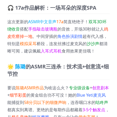
🎧 17a作品解析：一场耳朵的深度SPA
这次更新的
ASMR中文音声
17a
简直绝绝子！
双耳3D环
绕收音
搭配
手指敲击玻璃瓶
的音效，开场30秒就让人
鸡
皮疙瘩掉一地
。中间穿插的
角色扮演剧情
超有代入感，
特别是
模拟采耳
桥段，连发丝拂过麦克风的
沙沙声
都清
晰可闻，建议佩戴
入耳式耳机
食用效果更佳哦！
🌟
陈璐
的ASMR三连杀：技术流+创意流+细
节控
要说
陈璐ASMR作品
为啥这么火？
专业级设备
+
创意剧本
+
细节彩蛋
的黄金组合功不可没！她的
Blue Yeti麦克风
能捕捉到
58分贝以下的细微声响
，连吞咽口水的
咕咚声
都真实到离谱。更绝的是每期作品都藏着
3-5个触发点
，
从
梳头音效
到
纸张摩擦
，总有一个让你
颅内高潮
！