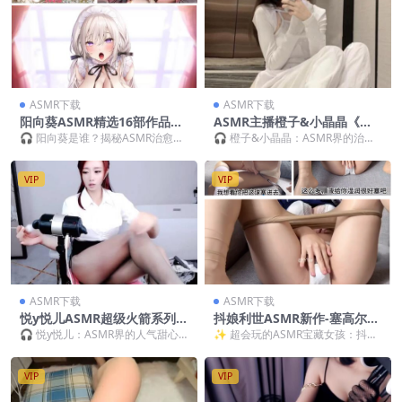
ASMR下载
ASMR下载
阳向葵ASMR精选16部作品集
ASMR主播橙子&小晶晶《软
| 治愈系耳语女王声控福利 [1
糖10A》双人互动治愈音声[中
🎧 阳向葵是谁？揭秘ASMR治愈系
🎧 橙子&小晶晶：ASMR界的治愈
6部+4G]
文音声10A]
声优的独特魅力 说到ASMR声优界
系双子星 说到ASMR中文音声圈，
的神仙姐姐，...
不...
VIP
VIP
ASMR下载
ASMR下载
悦y悦儿ASMR超级火箭系列：
抖娘利世ASMR新作-塞高尔夫
沉浸式助眠与颅内高潮体验[1
球进洞3V[沉浸式口腔音+道具
🎧 悦y悦儿：ASMR界的人气甜心
✨ 超会玩的ASMR宝藏女孩：抖娘
6V,2.01M]
碰撞]【3V/2.1G】
要说最近在ASMR圈子里爆火的宝
利世 说到ASMR耳语圈的整活达
藏主播，那必...
人，抖娘利世必...
VIP
VIP