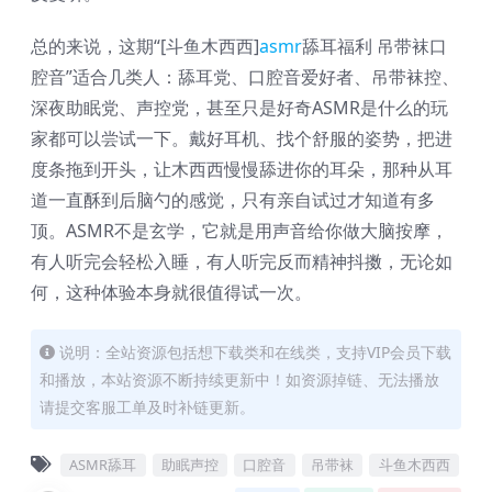
总的来说，这期“[斗鱼木西西]
asmr
舔耳福利 吊带袜口
腔音”适合几类人：舔耳党、口腔音爱好者、吊带袜控、
深夜助眠党、声控党，甚至只是好奇ASMR是什么的玩
家都可以尝试一下。戴好耳机、找个舒服的姿势，把进
度条拖到开头，让木西西慢慢舔进你的耳朵，那种从耳
道一直酥到后脑勺的感觉，只有亲自试过才知道有多
顶。ASMR不是玄学，它就是用声音给你做大脑按摩，
有人听完会轻松入睡，有人听完反而精神抖擞，无论如
何，这种体验本身就很值得试一次。
说明：全站资源包括想下载类和在线类，支持VIP会员下载
和播放，本站资源不断持续更新中！如资源掉链、无法播放
请提交客服工单及时补链更新。
ASMR舔耳
助眠声控
口腔音
吊带袜
斗鱼木西西