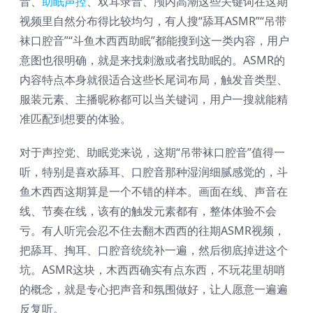
音、
助眠声控
、双耳录音、颅内高潮这些关键词在这期
视频里自然分布得比较均匀，有人搜“舔耳ASMR”“吊带
袜口腔音”“斗鱼木西西助眠”都能搜到这一类内容，用户
意图也很明确，就是来找刺激或者找助眠的。ASMR的
内容特点本身就很适合这些长尾词布局，触发音类型、
服装元素、主播昵称都可以当关键词，用户一搜就能精
准匹配到想要的体验。
对于声控党、助眠党来说，这期“吊带袜口腔音”值得一
听，特别是喜欢舔耳、口腔音那种湿润细腻感觉的，斗
鱼木西西这期算是一个不错的样本。画面在线、声音在
线、节奏在线，该有的触发元素都有，整体体验不会
亏。有人听完会忍不住去翻木西西的往期ASMR视频，
把舔耳、掏耳、口腔音统统补一遍，然后彻底掉进这个
坑。ASMR这块，木西西确实有点东西，不玩花里胡哨
的概念，就是专心把声音和氛围做好，让人愿意一遍遍
反复听。