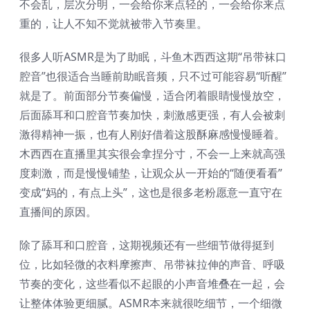
不会乱，层次分明，一会给你来点轻的，一会给你来点
重的，让人不知不觉就被带入节奏里。
很多人听ASMR是为了助眠，斗鱼木西西这期“吊带袜口
腔音”也很适合当睡前助眠音频，只不过可能容易“听醒”
就是了。前面部分节奏偏慢，适合闭着眼睛慢慢放空，
后面舔耳和口腔音节奏加快，刺激感更强，有人会被刺
激得精神一振，也有人刚好借着这股酥麻感慢慢睡着。
木西西在直播里其实很会拿捏分寸，不会一上来就高强
度刺激，而是慢慢铺垫，让观众从一开始的“随便看看”
变成“妈的，有点上头”，这也是很多老粉愿意一直守在
直播间的原因。
除了舔耳和口腔音，这期视频还有一些细节做得挺到
位，比如轻微的衣料摩擦声、吊带袜拉伸的声音、呼吸
节奏的变化，这些看似不起眼的小声音堆叠在一起，会
让整体体验更细腻。ASMR本来就很吃细节，一个细微