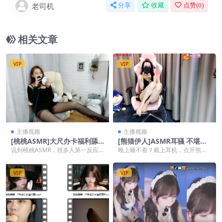
老司机
分享
收藏
点赞(
0
)
相关文章
VIP
VIP
主播视频
主播视频
[桃桃ASMR]大尺办卡福利舔
[熊猫伊人]ASMR耳骚 不堪入
耳合集 17
耳的声音 6
说到桃桃ASMR，很多人第一反应
晚上睡不着？戴上耳机，点开熊猫
就是：耳朵要怀孕了。她不算那种
伊人这部《ASMR耳骚 不堪入耳的
一上来就大呼小叫的...
声音 6》，直接...
VIP
VIP