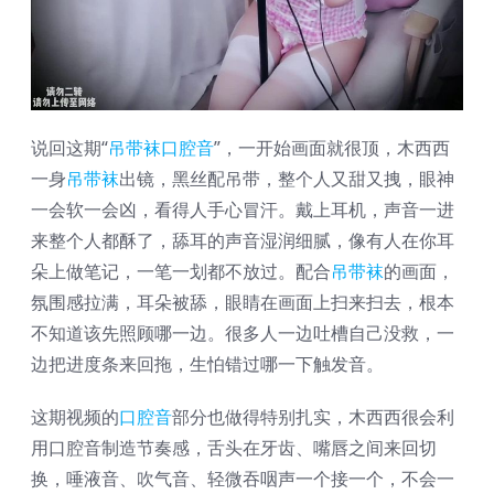
说回这期“
吊带袜
口腔音
”，一开始画面就很顶，木西西
一身
吊带袜
出镜，黑丝配吊带，整个人又甜又拽，眼神
一会软一会凶，看得人手心冒汗。戴上耳机，声音一进
来整个人都酥了，舔耳的声音湿润细腻，像有人在你耳
朵上做笔记，一笔一划都不放过。配合
吊带袜
的画面，
氛围感拉满，耳朵被舔，眼睛在画面上扫来扫去，根本
不知道该先照顾哪一边。很多人一边吐槽自己没救，一
边把进度条来回拖，生怕错过哪一下触发音。
这期视频的
口腔音
部分也做得特别扎实，木西西很会利
用口腔音制造节奏感，舌头在牙齿、嘴唇之间来回切
换，唾液音、吹气音、轻微吞咽声一个接一个，不会一