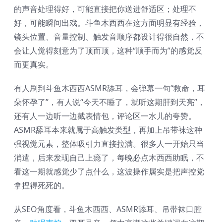
的声音处理得好，可能直接把你送进舒适区；处理不
好，可能瞬间出戏。斗鱼木西西在这方面明显有经验，
镜头位置、音量控制、触发音顺序都设计得很自然，不
会让人觉得刻意为了顶而顶，这种“顺手而为”的感觉反
而更真实。
有人刷到斗鱼木西西ASMR舔耳，会弹幕一句“救命，耳
朵怀孕了”，有人说“今天不睡了，就听这期肝到天亮”，
还有人一边听一边截表情包，评论区一水儿的夸赞。
ASMR舔耳本来就属于高触发类型，再加上吊带袜这种
强视觉元素，整体吸引力直接拉满。很多人一开始只当
消遣，后来发现自己上瘾了，每晚必点木西西助眠，不
看这一期就感觉少了点什么，这波操作属实是把声控党
拿捏得死死的。
从SEO角度看，斗鱼木西西、ASMR舔耳、吊带袜口腔