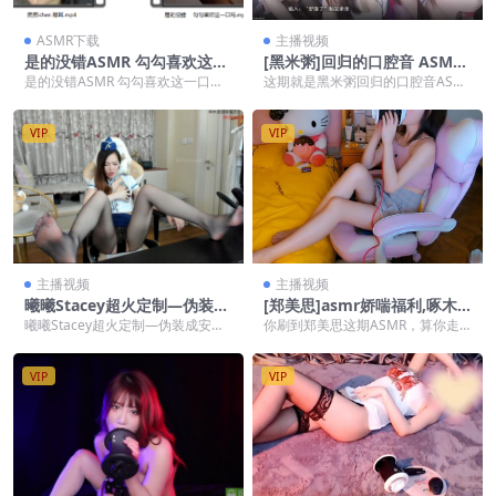
ASMR下载
主播视频
是的没错ASMR 勾勾喜欢这一
[黑米粥]回归的口腔音 ASMR-
口吗+啵啵眠眠 4V/342M【百
Mouth-sounds–Ear-cleanin
是的没错ASMR 勾勾喜欢这一口吗
这期就是黑米粥回归的口腔音ASM
度盘下载】
g
+啵啵眠眠 4V/342M【百度盘下
R啊，真就嘴皮子一顿输出，耳朵直
载】 b站...
接过电。前奏一进...
VIP
VIP
主播视频
主播视频
曦曦Stacey超火定制—伪装成
[郑美思]asmr娇喘福利,啄木
安保人员执行人物
鸟的舌头
曦曦Stacey超火定制—伪装成安保
你刷到郑美思这期ASMR，算你走
人员执行人物
运！ 郑美思是谁？斗鱼、B站一圈A
SMR粉，多少...
VIP
VIP