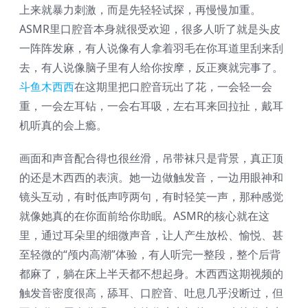
上来就暴力刺激，而是先轻轻试探，再慢慢加重。
ASMR里口腔音本身就很受欢迎，很多人听了就是头皮
一阵阵发麻，有人说像有人拿着羽毛在你耳道里刮来刮
去，有人说像脑子里有人给你按摩，反正爽就完事了。
斗鱼木西西
在这期里把口腔音玩出了花，一会轻一会
重，一会左耳钻，一会右耳吸，左右耳来回拉扯，戴耳
机听真的会上瘾。
画面和声音配合得也很丝滑，吊带袜只是背景，真正顶
的还是木西西的表演。她一边做触发音，一边用眼神和
镜头互动，有时低声哼两句，有时轻笑一声，那种感觉
就像她真的在你面前给你助眠。ASMR的核心就在这
里，通过耳朵里的细微声音，让人产生放松、愉悦、甚
至轻微的“颅内高潮”体验，有人听完一整段，整个后背
都麻了，躺在床上半天都不想起身。木西西这期视频的
触发音密度很高，舔耳、口腔音、吐息几乎没断过，但