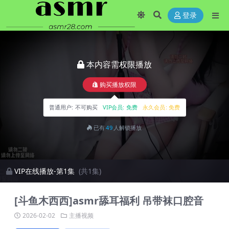
登录
本内容需权限播放
购买播放权限
普通用户:
不可购买
VIP会员:
免费
永久会员:
免费
已有
49
人解锁播放
VIP在线播放-第1集
(共1集)
[斗鱼木西西]asmr舔耳福利 吊带袜口腔音
2026-02-02
主播视频