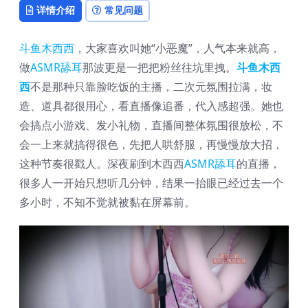
详情介绍
常见问题
斗鱼木西西
，大家喜欢叫她“小恶魔”，人气本来就高，
做
ASMR舔耳
那波更是一把把粉丝往坑里拽。
斗鱼木西
西
不是那种只靠脸吃饭的主播，二次元氛围拉满，妆
造、道具都很用心，看直播像追番，代入感超强。她也
会搞点小游戏、发小礼物，直播间整体氛围很放松，不
会一上来就搞得很色，先把人哄舒服，再慢慢放大招，
这种节奏很戳人。深夜刷到木西西
ASMR舔耳
的直播，
很多人一开始只想听几分钟，结果一抬眼已经过去一个
多小时，不知不觉就被黏在屏幕前。