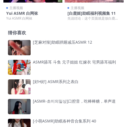
主播视频
主播视频
Yui ASMR 白网袜
[白鹿姬]助眠福利视频集 11
Yui ASMR 白网袜
先说结论：这个页面就是放白鹿姬
最新一集助眠福利视频的，想边看
边听她轻声哄睡的，直...
猜你喜欢
[芝麻对辣]助眠哄睡减压ASMR 12
ASMR舔耳 斗鱼 元子姐姐 红嫁衣 宅男舔耳福利
[好H好] ASMR系列之表白
[ASMR-초미의일상]口腔音，吃棒棒糖，单声道
[小萌ASMR]助眠各种音合集系列 40