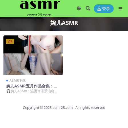
登录
婉儿ASMR
VIP
ASMR下载
婉儿ASMR五月作品合集：温
柔耳语+沉浸式助眠体验[7V/6
🎧婉儿ASMR：温柔耳语系治愈女
26M]
神驾到✨ 说到ASMR耳语系天花
板，那必须得提咱...
Copyright © 2023
asmr28.com
- All rights reserved