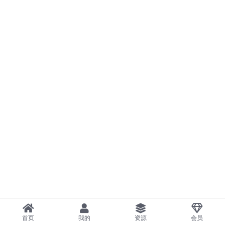
首页
我的
资源
会员