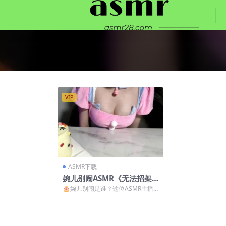
VIP
ASMR下载
婉儿别闹ASMR《无法招架
的生日惊喜》温柔治愈系生
🎂婉儿别闹是谁？这位ASMR主播
日主题音声，沉浸式耳语互
的声线太犯规啦！ 说到婉儿别闹AS
MR，老粉们肯...
动体验 [1V]