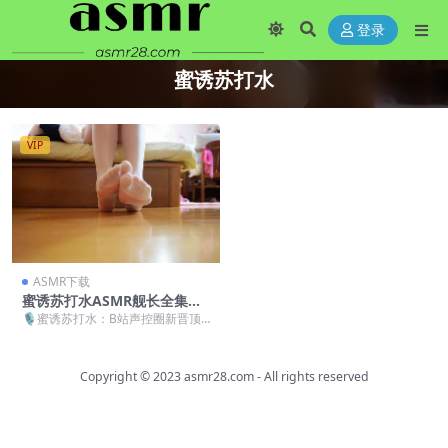
登录
蜜诱苏打水
VIP
ASMR下载
蜜诱苏打水ASMR舰长全集：
温柔系助眠师的人声触发音盛
🎙️蜜诱苏打水：B站声控圈新晋顶
宴 [1.94GB]
流助眠师 最近在ASMR圈疯狂刷屏
的蜜诱苏打水，...
Copyright © 2023
asmr28.com
- All rights reserved